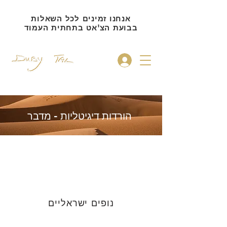
אנחנו זמינים לכל השאלות
בבועת הצ'אט בתחתית העמוד
להתחברות
הורדות דיגיטליות - מדבר
הורדות דיגיטליות זמינות בגודל
1920x1080 בלבד
להזמנה אישית, ניתן להשאיר הודעה למטה!
נופים ישראליים