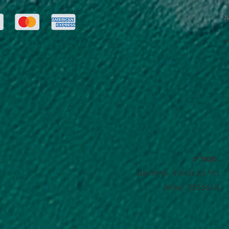
ל
:סטודיו
רח' דב הוז 14, קרית אונו
5555614 ישראל