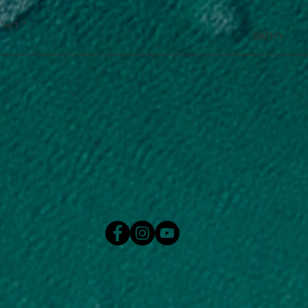
דוא''
הירשם