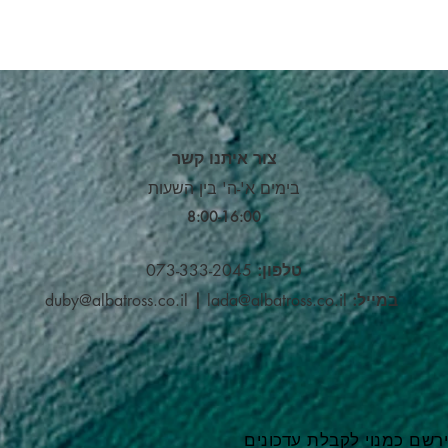
צור איתנו קשר
בימים א'-ה' בין השעות
8:00-16:00​
טלפון:
073-333-2045
במייל:
lada@albatross.co.il
|
duby@albatross.co.il
רשם כמנוי לקבלת עדכונים