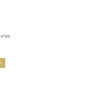
מק"ט: tz_Yafa214-215
ה