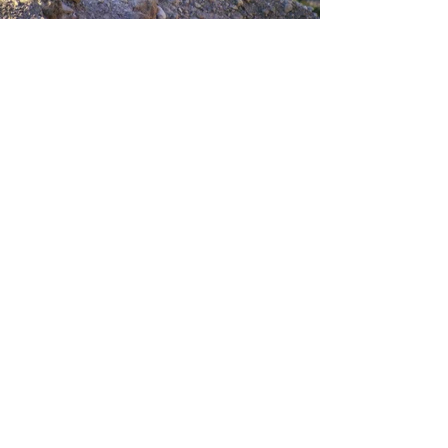
צור איתנו קשר
בימים א'-ה' בין השעות
8:00-16:00​
טלפון:
073-333-2045
במייל:
duby@albatross.co.il
|
lada@albatross.co.il
הירשם כמנוי לקבלת עדכונים
דוא''ל