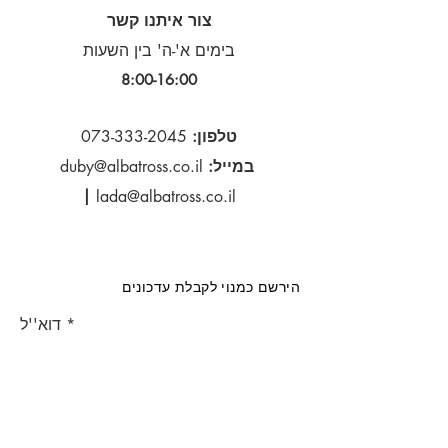
צור איתנו קשר
בימים א'-ה' בין השעות
8:00-16:00​
טלפון:
073-333-2045
במייל:
duby@albatross.co.il
|
lada@albatross.co.il
הירשם כמנוי לקבלת עדכונים
דוא''ל
הירשם