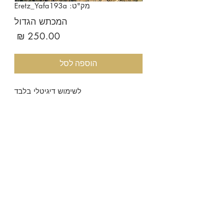
מק"ט: Eretz_Yafa193a
המכתש הגדול
מחיר
הוספה לסל
לשימוש דיגיטלי בלבד