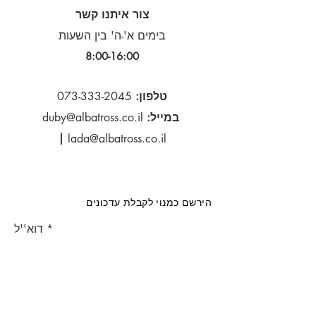
צור איתנו קשר
בימים א'-ה' בין השעות
8:00-16:00​
טלפון:
073-333-2045
במייל:
duby@albatross.co.il
|
lada@albatross.co.il
הירשם כמנוי לקבלת עדכונים
דוא''ל
הירשם