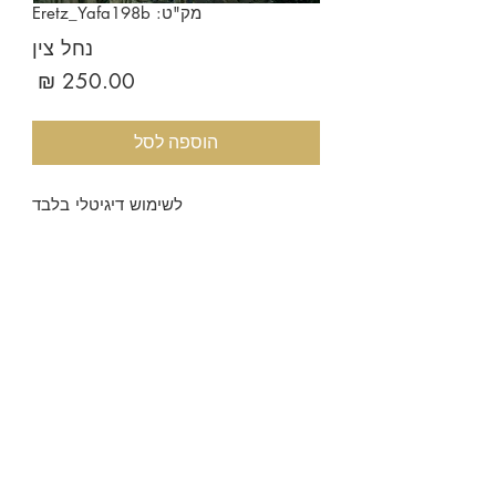
מק"ט: Eretz_Yafa198b
נחל צין
מחיר
הוספה לסל
לשימוש דיגיטלי בלבד