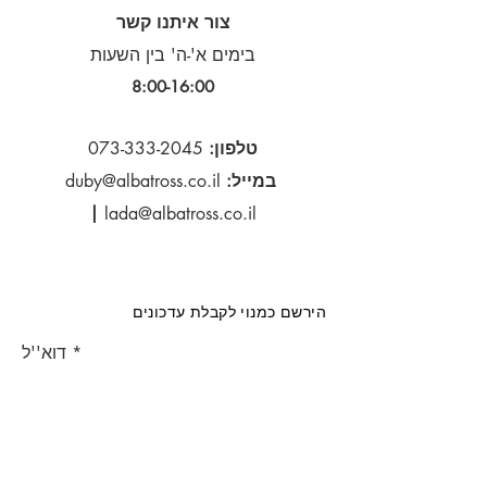
צור איתנו קשר
בימים א'-ה' בין השעות
8:00-16:00​
טלפון:
073-333-2045
במייל:
duby@albatross.co.il
|
lada@albatross.co.il
הירשם כמנוי לקבלת עדכונים
דוא''ל
הירשם