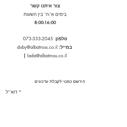
צור איתנו קשר
בימים א'-ה' בין השעות
8:00-16:00​
טלפון:
073-333-2045
במייל:
duby@albatross.co.il
|
lada@albatross.co.il
הירשם כמנוי לקבלת עדכונים
דוא''ל
הירשם