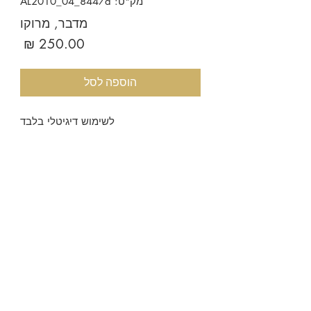
מק"ט: AL2010_04_8447d
מדבר, מרוקו
מחיר
הוספה לסל
לשימוש דיגיטלי בלבד