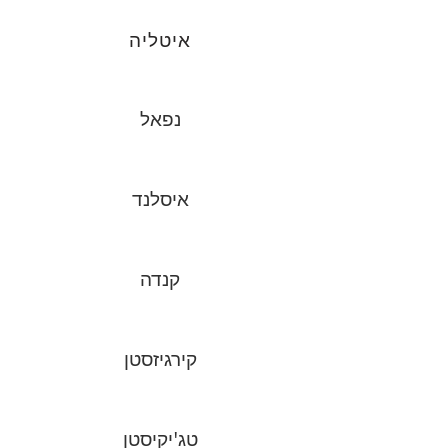
איטליה
נפאל
איסלנד
קנדה
קירגיזסטן
טג'יקיסטן