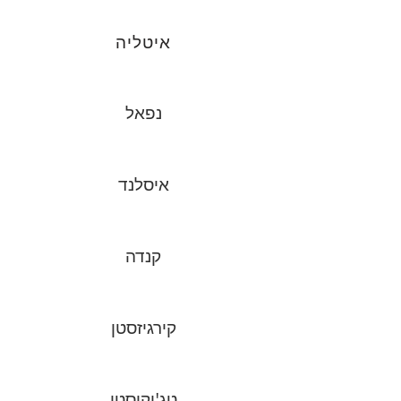
איטליה
נפאל
איסלנד
קנדה
קירגיזסטן
טג'יקיסטן