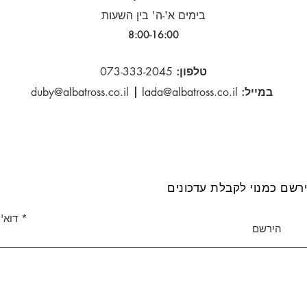
בימים א'-ה' בין השעות
8:00-16:00​
טלפון:
073-333-2045
במייל:
lada@albatross.co.il
|
duby@albatross.co.il
רשם כמנוי לקבלת עדכונים
דוא''
הירשם