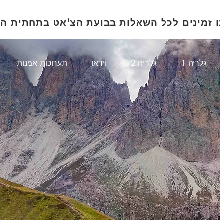
ו זמינים לכל השאלות בבועת הצ'אט בתחתית ה
1 גלריה
גלריה 2
וידאו
תערוכות אמנות