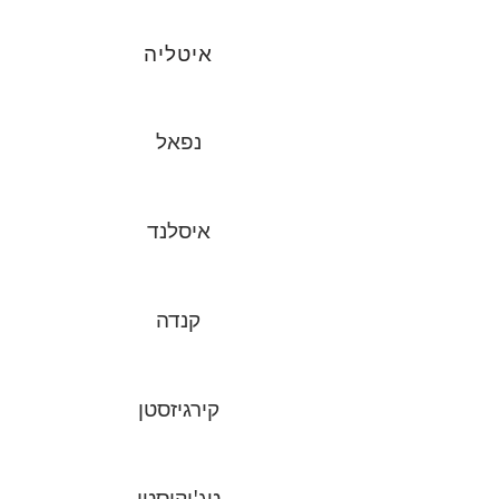
איטליה
נפאל
איסלנד
קנדה
קירגיזסטן
טג'יקיסטן