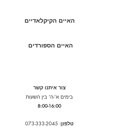
האיים הקיקלאדיים
האיים הספורדים
צור איתנו קשר
בימים א'-ה' בין השעות
8:00-16:00​
טלפון:
073-333-2045
במייל:
duby@albatross.co.il