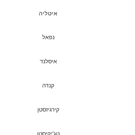
איטליה
נפאל
איסלנד
קנדה
קירגיזסטן
טג'יקיסטן