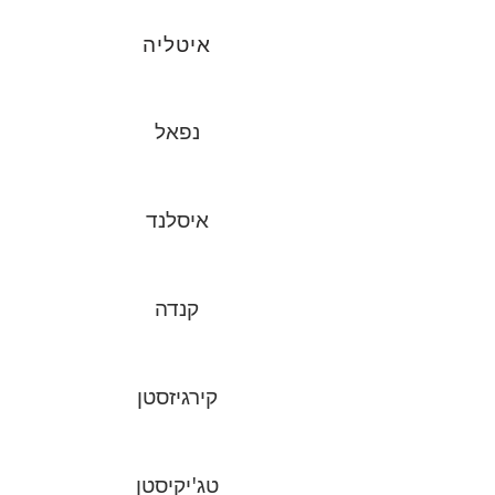
איטליה
נפאל
איסלנד
קנדה
קירגיזסטן
טג'יקיסטן