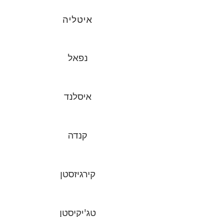
איטליה
נפאל
איסלנד
קנדה
קירגיזסטן
טג'יקיסטן