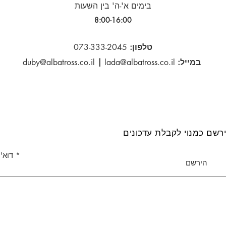
בימים א'-ה' בין השעות
8:00-16:00​
טלפון:
073-333-2045
במייל:
lada@albatross.co.il
|
duby@albatross.co.il
רשם כמנוי לקבלת עדכונים
דוא''
הירשם