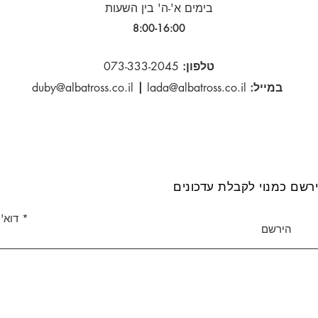
בימים א'-ה' בין השעות
8:00-16:00​
טלפון:
073-333-2045
במייל:
lada@albatross.co.il
|
duby@albatross.co.il
רשם כמנוי לקבלת עדכונים
דוא''
הירשם