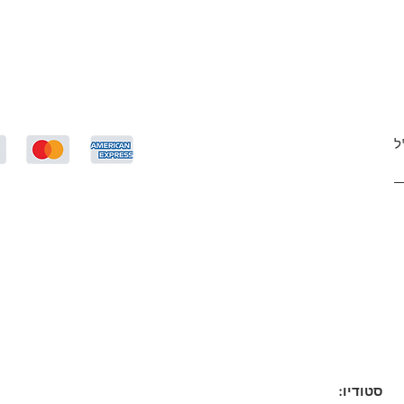
ל
:סטודיו