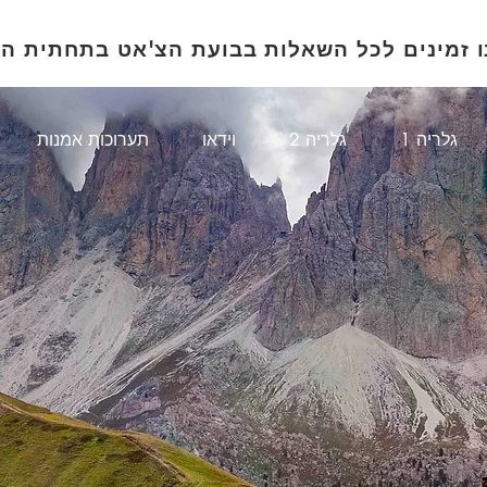
ו זמינים לכל השאלות בבועת הצ'אט בתחתית ה
1 גלריה
גלריה 2
וידאו
תערוכות אמנות