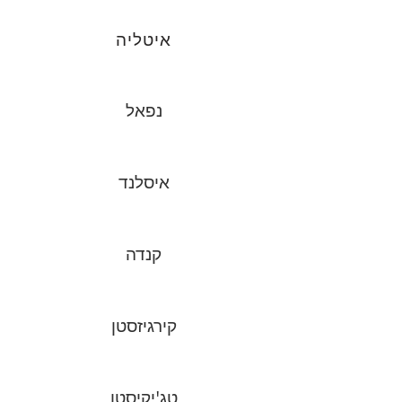
איטליה
נפאל
איסלנד
קנדה
קירגיזסטן
טג'יקיסטן