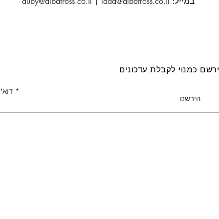
במייל:
lada@albatross.co.il
|
duby@albatross.co.il
רשם כמנוי לקבלת עדכונים
דוא''
הירשם