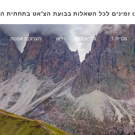
ו זמינים לכל השאלות בבועת הצ'אט בתחתית ה
1 גלריה
גלריה 2
וידאו
תערוכות אמנות