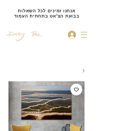
אנחנו זמינים לכל השאלות
בבועת הצ'אט בתחתית העמוד
להתחברות