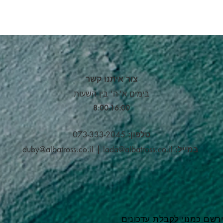
צור איתנו קשר
בימים א'-ה' בין השעות
8:00-16:00​
טלפון:
073-333-2045
במייל:
lada@albatross.co.il
|
duby@albatross.co.il
רשם כמנוי לקבלת עדכונים