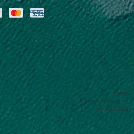
ל
:סטודיו
רח' דב הוז 14, קרית אונו
5555614 ישראל