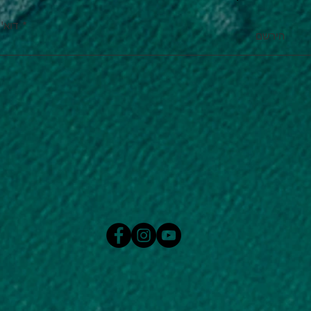
דוא''
הירשם