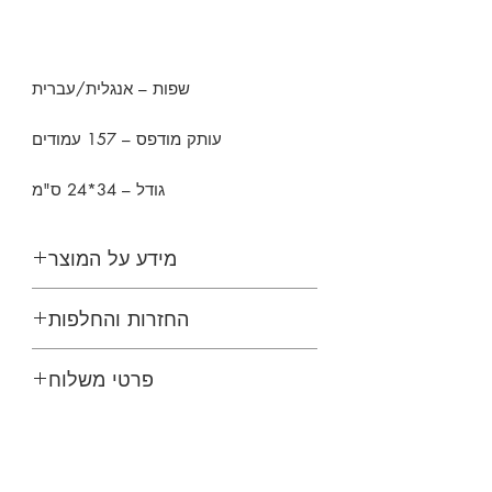
שפות – אנגלית/עברית
עותק מודפס – 157 עמודים
גודל – 34*24 ס"מ
מידע על המוצר
קו האופק
החזרות והחלפות
נקדם בברכה החזרות, החלפות
פרטי משלוח
וביטולים
ניתן להגיש בקשת ביטול תוך 4 שעות
משלוחים מתבצעים באמצעות דואר
מרגע הרכישה
ישראל
אנא צרו עמנו קשר
משך הכנת המשלוח, לאחר ביצוע