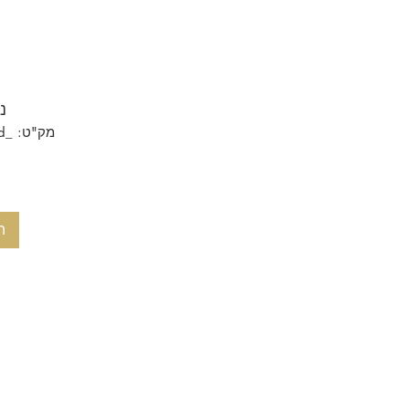
נ
מק"ט: _MG_2335-17-12-07d
ה