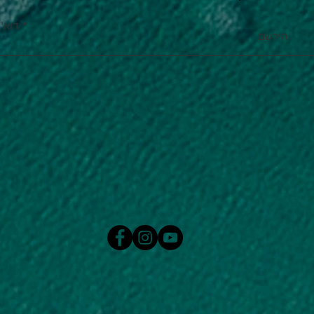
דוא''
הירשם