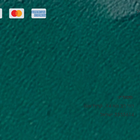
ל
:סטודיו
רח' דב הוז 14, קרית אונו
5555614 ישראל