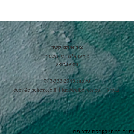
צור איתנו קשר
בימים א'-ה' בין השעות
8:00-16:00​
טלפון:
073-333-2045
במייל:
lada@albatross.co.il
|
duby@albatross.co.il
רשם כמנוי לקבלת עדכונים