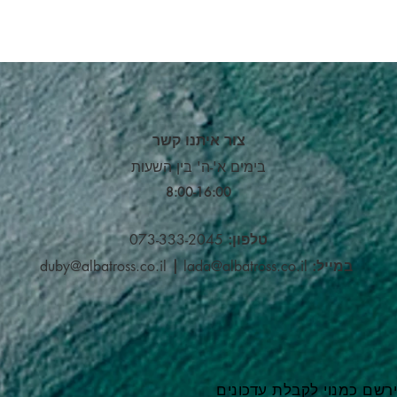
צור איתנו קשר
בימים א'-ה' בין השעות
8:00-16:00​
טלפון:
073-333-2045
במייל:
lada@albatross.co.il
|
duby@albatross.co.il
רשם כמנוי לקבלת עדכונים