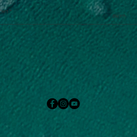
דוא''
הירשם