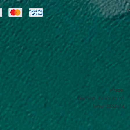
ל
:סטודיו
רח' דב הוז 14, קרית אונו
5555614 ישראל