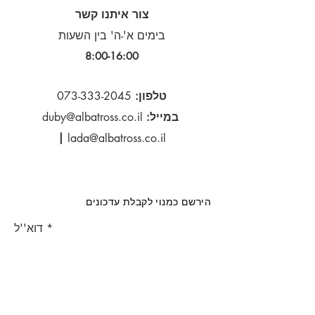
צור איתנו קשר
בימים א'-ה' בין השעות
8:00-16:00​
טלפון:
073-333-2045
במייל:
duby@albatross.co.il
|
lada@albatross.co.il
הירשם כמנוי לקבלת עדכונים
דוא''ל
הירשם