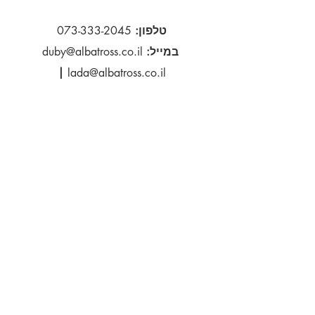
משך הכנת המשלוח, לאחר ביצוע
ההזמנה – 1-2 שבועות
טלפון:
073-333-2045
זמני אספקה משוערים
במייל:
duby@albatross.co.il
דואר אוויר - 21 ימי עסקים
|
lada@albatross.co.il
הירשם כמנוי לקבלת עדכונים
דוא''ל
הירשם
:סטודיו
רח' דב הוז 14, קרית אונו
5555614
ישראל