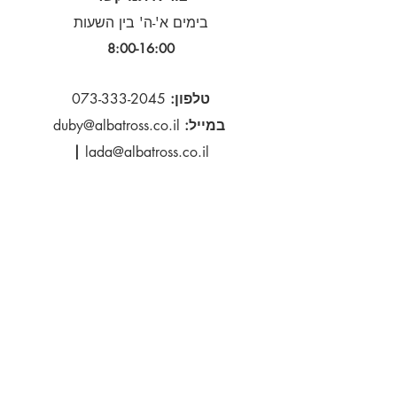
בישראל, דואר רגיל - 14 ימי עסקים מעבר
בימים א'-ה' בין השעות
לים, דואר אוויר - 21 ימי עסקים
8:00-16:00​
ECO Post Israel -משלוח בינלאומי
משך הכנת המשלוח, לאחר ביצוע
ההזמנה – 1-2 שבועות
טלפון:
073-333-2045
זמני אספקה משוערים
במייל:
duby@albatross.co.il
דואר אוויר - 21 ימי עסקים
|
lada@albatross.co.il
הירשם כמנוי לקבלת עדכונים
דוא''ל
הירשם