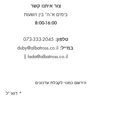
צור איתנו קשר
בימים א'-ה' בין השעות
8:00-16:00​
טלפון:
073-333-2045
במייל:
duby@albatross.co.il
|
lada@albatross.co.il
הירשם כמנוי לקבלת עדכונים
דוא''ל
הירשם