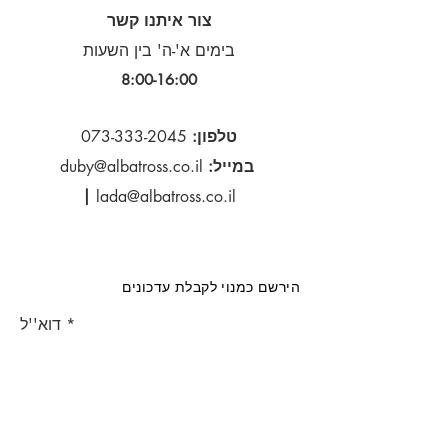
צור איתנו קשר
בימים א'-ה' בין השעות
8:00-16:00​
טלפון:
073-333-2045
במייל:
duby@albatross.co.il
|
lada@albatross.co.il
הירשם כמנוי לקבלת עדכונים
דוא''ל
הירשם