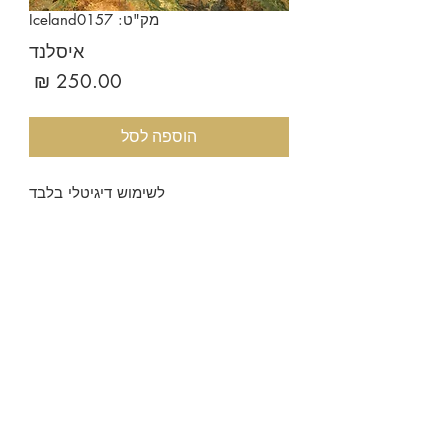
מק"ט: Iceland0157
איסלנד
מחיר
הוספה לסל
לשימוש דיגיטלי בלבד