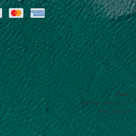
ל
:סטודיו
רח' דב הוז 14, קרית אונו
5555614 ישראל