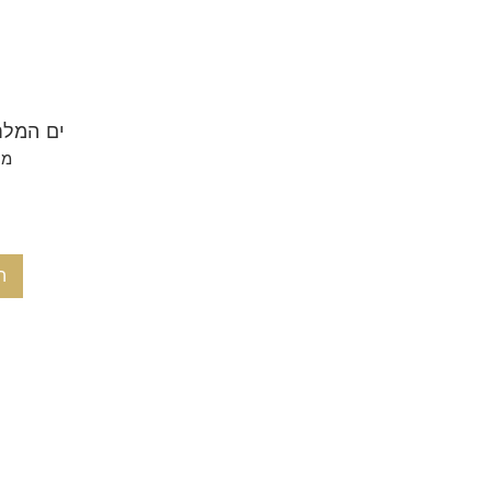
ים המלח
מק"ט:
ה