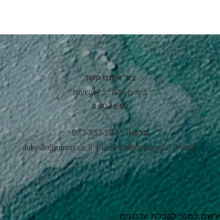
צור איתנו קשר
בימים א'-ה' בין השעות
8:00-16:00​
טלפון:
073-333-2045
במייל:
lada@albatross.co.il
|
duby@albatross.co.il
רשם כמנוי לקבלת עדכונים