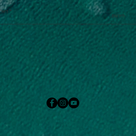
דוא''
הירשם