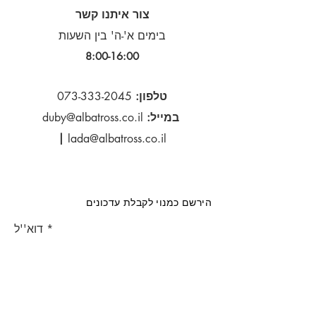
צור איתנו קשר
בימים א'-ה' בין השעות
8:00-16:00​
טלפון:
073-333-2045
במייל:
duby@albatross.co.il
|
lada@albatross.co.il
הירשם כמנוי לקבלת עדכונים
דוא''ל
הירשם