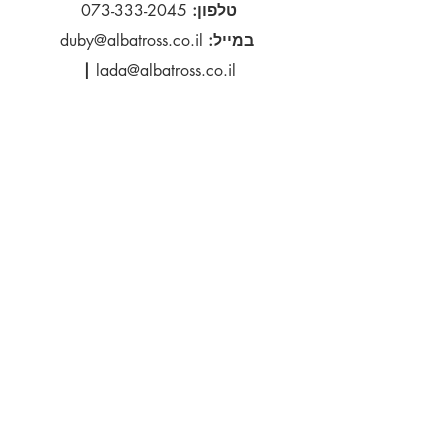
ההזמנה – 1-2 שבועות
טלפון:
073-333-2045
זמני אספקה משוערים
במייל:
duby@albatross.co.il
דואר אוויר - 21 ימי עסקים
|
lada@albatross.co.il
הירשם כמנוי לקבלת עדכונים
דוא''ל
הירשם
:סטודיו
רח' דב הוז 14, קרית אונו
5555614
ישראל