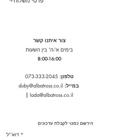
פרטי משלוח
צור איתנו קשר
בימים א'-ה' בין השעות
8:00-16:00​
טלפון:
073-333-2045
במייל:
duby@albatross.co.il
|
lada@albatross.co.il
הירשם כמנוי לקבלת עדכונים
דוא''ל