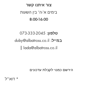
צור איתנו קשר
בימים א'-ה' בין השעות
8:00-16:00​
טלפון:
073-333-2045
במייל:
duby@albatross.co.il
|
lada@albatross.co.il
הירשם כמנוי לקבלת עדכונים
דוא''ל
הירשם