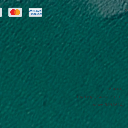
ל
:סטודיו
רח' דב הוז 14, קרית אונו
5555614 ישראל