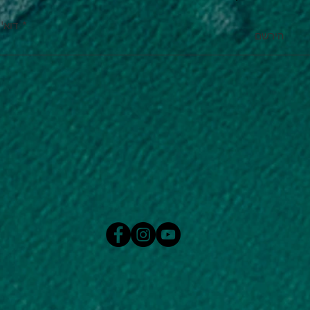
דוא''
הירשם