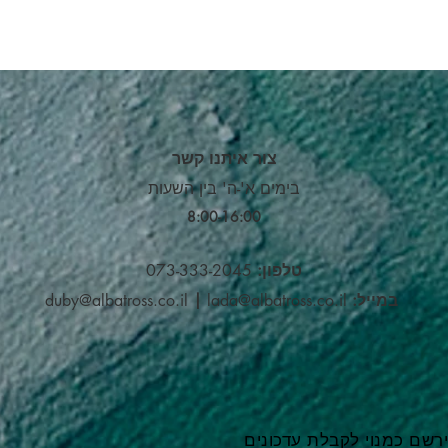
צור איתנו קשר
בימים א'-ה' בין השעות
8:00-16:00​
טלפון:
073-333-2045
במייל:
lada@albatross.co.il
|
duby@albatross.co.il
רשם כמנוי לקבלת עדכונים