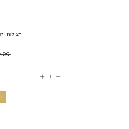
מגילות ים
 ‏60.00 ‏₪ 
ה