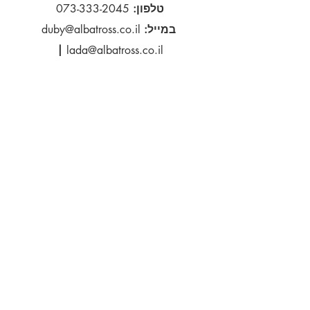
ההזמנה – 1-2 שבועות
טלפון:
073-333-2045
זמני אספקה משוערים
במייל:
duby@albatross.co.il
דואר אוויר - 21 ימי עסקים
|
lada@albatross.co.il
הירשם כמנוי לקבלת עדכונים
דוא''ל
הירשם
:סטודיו
רח' דב הוז 14, קרית אונו
5555614
ישראל