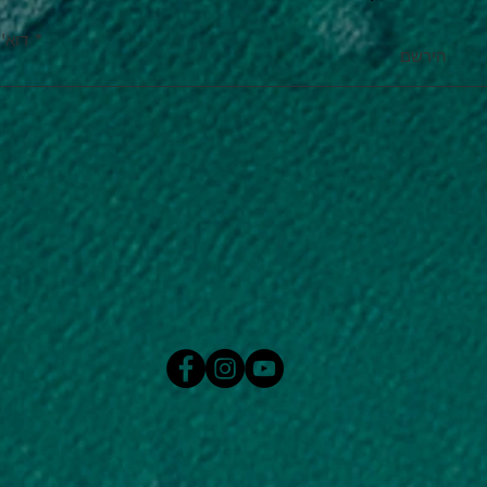
דוא''
הירשם