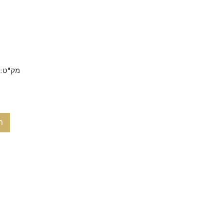
מק"ט: 13_06_19_9702
ה