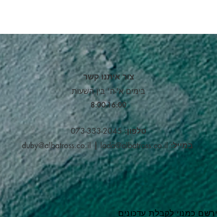
צור איתנו קשר
בימים א'-ה' בין השעות
8:00-16:00​
טלפון:
073-333-2045
במייל:
lada@albatross.co.il
|
duby@albatross.co.il
רשם כמנוי לקבלת עדכונים