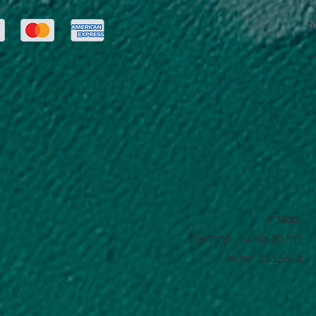
ל
:סטודיו
רח' דב הוז 14, קרית אונו
5555614 ישראל