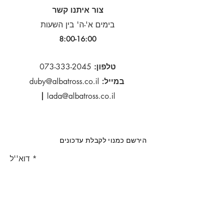
צור איתנו קשר
בימים א'-ה' בין השעות
8:00-16:00​
טלפון:
073-333-2045
במייל:
duby@albatross.co.il
|
lada@albatross.co.il
הירשם כמנוי לקבלת עדכונים
דוא''ל
הירשם