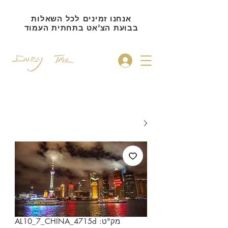
אנחנו זמינים לכל השאלות
בבועת הצ'אט בתחתית העמוד
להתחברות
מק"ט: AL10_7_CHINA_4715d