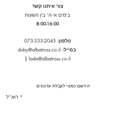
צור איתנו קשר
בימים א'-ה' בין השעות
8:00-16:00​
טלפון:
073-333-2045
במייל:
duby@albatross.co.il
|
lada@albatross.co.il
הירשם כמנוי לקבלת עדכונים
דוא''ל
הירשם