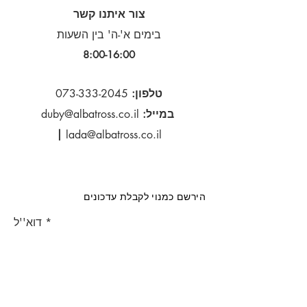
צור איתנו קשר
בימים א'-ה' בין השעות
8:00-16:00​
טלפון:
073-333-2045
במייל:
duby@albatross.co.il
|
lada@albatross.co.il
הירשם כמנוי לקבלת עדכונים
דוא''ל
הירשם