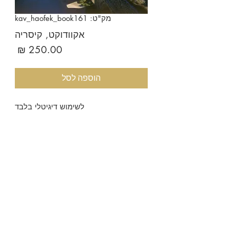
מק"ט: kav_haofek_book161
אקוודוקט, קיסריה
מחיר
הוספה לסל
לשימוש דיגיטלי בלבד