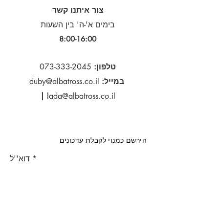
צור איתנו קשר
בימים א'-ה' בין השעות
8:00-16:00​
טלפון:
073-333-2045
במייל:
duby@albatross.co.il
|
lada@albatross.co.il
הירשם כמנוי לקבלת עדכונים
דוא''ל
הירשם