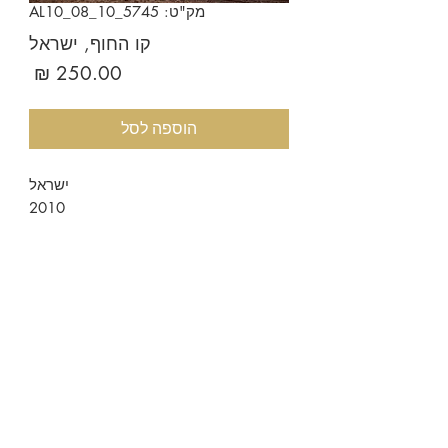
מק"ט: AL10_08_10_5745
קו החוף, ישראל
מחיר
הוספה לסל
ישראל
2010