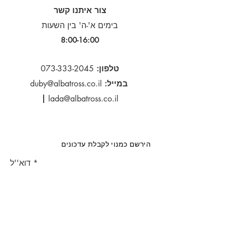
צור איתנו קשר
בימים א'-ה' בין השעות
8:00-16:00​
טלפון:
073-333-2045
במייל:
duby@albatross.co.il
|
lada@albatross.co.il
הירשם כמנוי לקבלת עדכונים
דוא''ל
הירשם