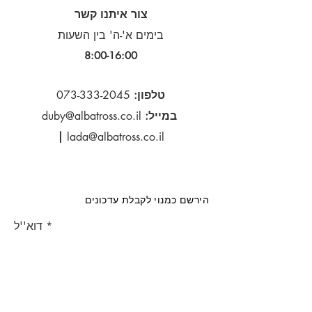
צור איתנו קשר
בימים א'-ה' בין השעות
8:00-16:00​
טלפון:
073-333-2045
במייל:
duby@albatross.co.il
|
lada@albatross.co.il
הירשם כמנוי לקבלת עדכונים
דוא''ל
הירשם