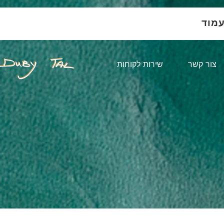
עמוד
צור קשר
שירות לקוחות