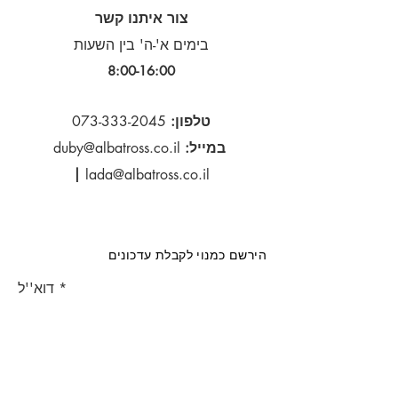
צור איתנו קשר
בימים א'-ה' בין השעות
8:00-16:00​
טלפון:
073-333-2045
במייל:
duby@albatross.co.il
|
lada@albatross.co.il
הירשם כמנוי לקבלת עדכונים
דוא''ל
הירשם