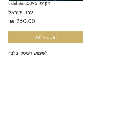
מק"ט: exhibition0096
עכו, ישראל
מחיר
הוספה לסל
לשימוש דיגיטלי בלבד