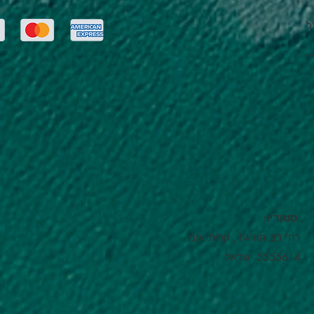
ל
:סטודיו
רח' דב הוז 14, קרית אונו
5555614 ישראל