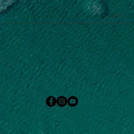
דוא''
הירשם