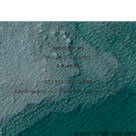
צור איתנו קשר
בימים א'-ה' בין השעות
8:00-16:00​
טלפון:
073-333-2045
במייל:
lada@albatross.co.il
|
duby@albatross.co.il
רשם כמנוי לקבלת עדכונים