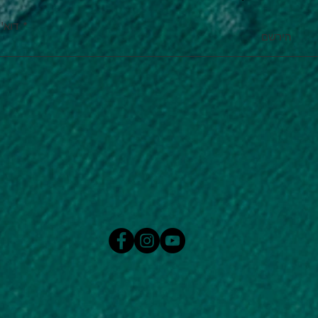
דוא''
הירשם