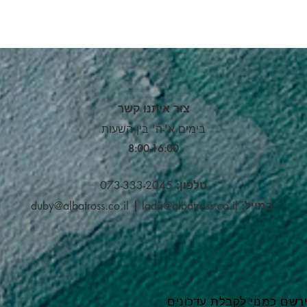
צור איתנו קשר
בימים א'-ה' בין השעות
8:00-16:00​
טלפון:
073-333-2045
במייל:
lada@albatross.co.il
|
duby@albatross.co.il
רשם כמנוי לקבלת עדכונים