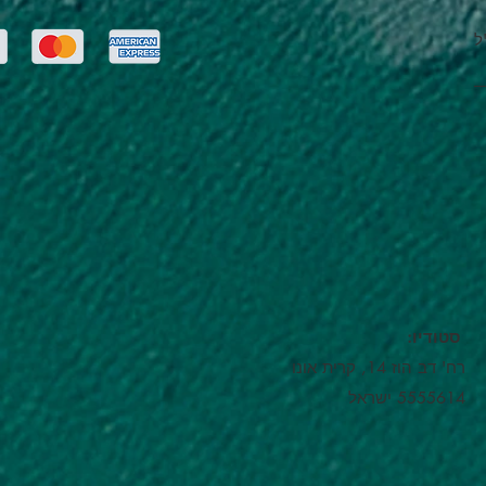
ל
:סטודיו
רח' דב הוז 14, קרית אונו
5555614 ישראל