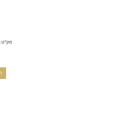
מק"ט: 10_12_9_7749d
ה