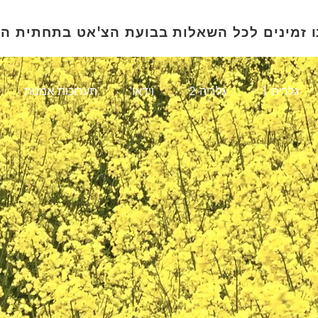
ו זמינים לכל השאלות בבועת הצ'אט בתחתית ה
1 גלריה
גלריה 2
וידאו
תערוכות אמנות