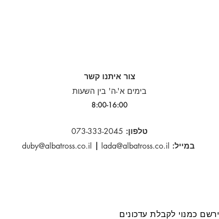
צור איתנו קשר
בימים א'-ה' בין השעות
8:00-16:00​
טלפון:
073-333-2045
במייל:
lada@albatross.co.il
|
duby@albatross.co.il
רשם כמנוי לקבלת עדכונים