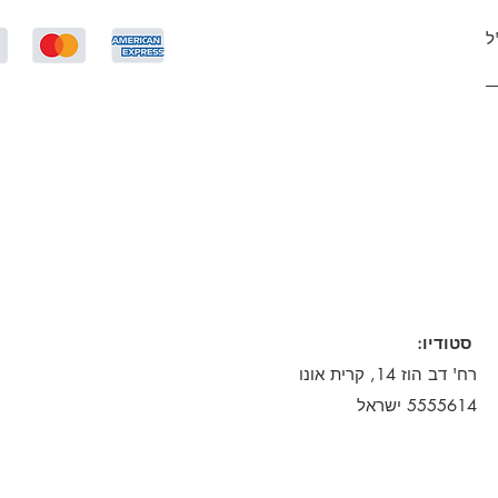
ל
:סטודיו
רח' דב הוז 14, קרית אונו
5555614 ישראל