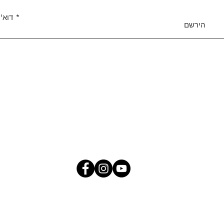
דוא''
הירשם