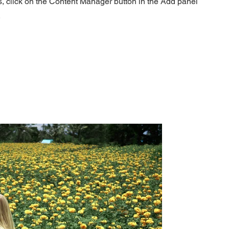
s, click on the Content Manager button in the Add panel
.