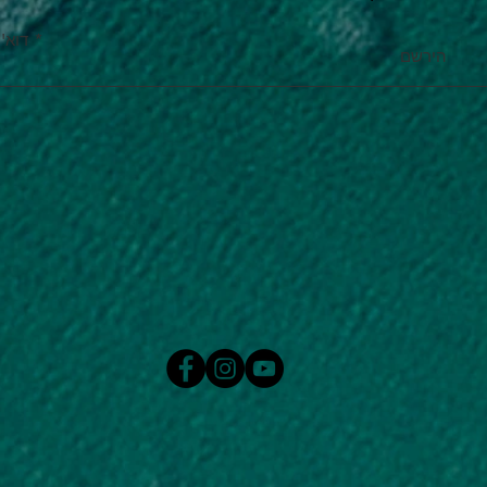
דוא''
הירשם