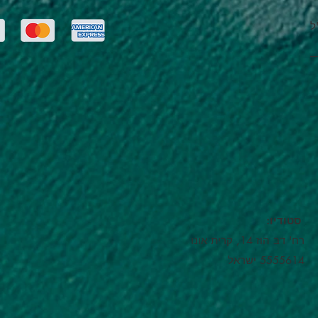
ל
:סטודיו
רח' דב הוז 14, קרית אונו
5555614 ישראל