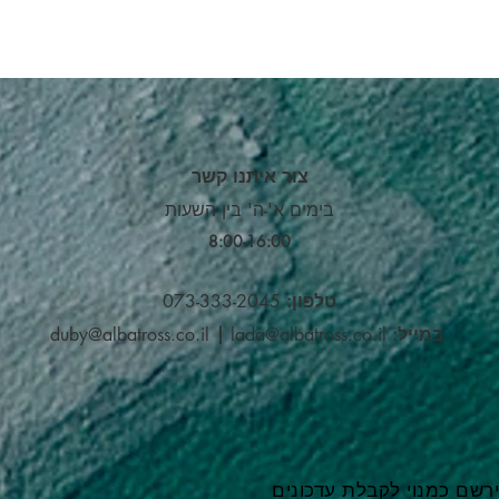
צור איתנו קשר
בימים א'-ה' בין השעות
8:00-16:00​
טלפון:
073-333-2045
במייל:
lada@albatross.co.il
|
duby@albatross.co.il
רשם כמנוי לקבלת עדכונים